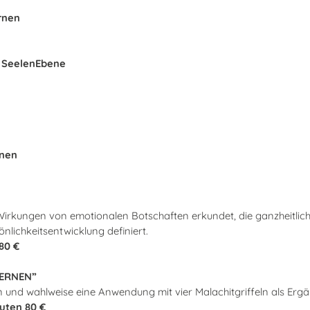
rnen
n SeelenEbene
inen
 Wirkungen von emotionalen Botschaften erkundet, die ganzheit
lichkeitsentwicklung definiert.
80 €
FERNEN”
 und wahlweise eine Anwendung mit vier Malachitgriffeln als Erg
nuten 80 €