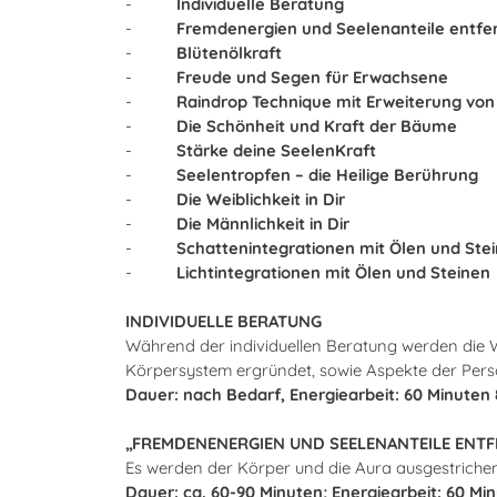
-
Individuelle Beratung
-
Fremdenergien und Seelenanteile entfe
-
Blütenölkraft
-
Freude und Segen für Erwachsene
-
Raindrop Technique mit Erweiterung vo
-
Die Schönheit und Kraft der Bäume
-
Stärke deine SeelenKraft
-
Seelentropfen – die Heilige Berührung
-
Die Weiblichkeit in Dir
-
Die Männlichkeit in Dir
-
Schattenintegrationen mit Ölen und Ste
-
Lichtintegrationen mit Ölen und Steinen
INDIVIDUELLE BERATUNG
Während der individuellen Beratung werden die
Körpersystem ergründet, sowie Aspekte der Persön
Dauer: nach Bedarf, Energiearbeit: 60 Minuten 
„FREMDENENERGIEN UND SEELENANTEILE ENT
Es werden der Körper und die Aura ausgestrichen
Dauer: ca. 60-90 Minuten; Energiearbeit: 60 Mi