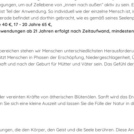
gungen, um auf Zellebene von „innen nach außen“ aktiv zu sein. 
t Teil der Anwendung. So individuell wie der einzelne Mensch ist,
gerade befindet und dorthin gebracht, wie es gemäß seines Seelenp
 40 €, 17 - 20 Jahre 65 €,
eanwendungen ab 21 Jahren erfolgt nach Zeitaufwand, mindesten
ereichen stehen wir Menschen unterschiedlichsten Herausforderu
t Menschen in Phasen der Erschöpfung, Niedergeschlagenheit, Übe
haft und nach der Geburt für Mütter und Väter sein. Das Gefühl de
vereinten Kräfte von ätherischen Blütenölen. Sanft wird das Energ
 sich eine kleine Auszeit und lassen Sie die Fülle der Natur in di
ungen, die den Körper, den Geist und die Seele berühren. Diese An