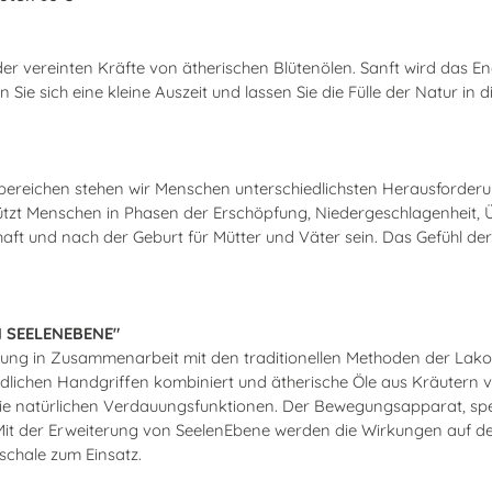
vereinten Kräfte von ätherischen Blütenölen. Sanft wird das Energ
 sich eine kleine Auszeit und lassen Sie die Fülle der Natur in di
ereichen stehen wir Menschen unterschiedlichsten Herausforderu
t Menschen in Phasen der Erschöpfung, Niedergeschlagenheit, Übe
haft und nach der Geburt für Mütter und Väter sein. Das Gefühl de
 SEELENEBENE"
ung in Zusammenarbeit mit den traditionellen Methoden der Lakot
iedlichen Handgriffen kombiniert und ätherische Öle aus Kräutern
die natürlichen Verdauungsfunktionen. Der Bewegungsapparat, spezi
t. Mit der Erweiterung von SeelenEbene werden die Wirkungen au
schale zum Einsatz.