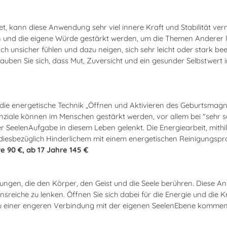
t, kann diese Anwendung sehr viel innere Kraft und Stabilität ver
 und die eigene Würde gestärkt werden, um die Themen Anderer l
h unsicher fühlen und dazu neigen, sich sehr leicht oder stark bee
uben Sie sich, dass Mut, Zuversicht und ein gesunder Selbstwert i
ie energetische Technik „Öffnen und Aktivieren des Geburtsma
nziale können im Menschen gestärkt werden, vor allem bei "sehr 
r SeelenAufgabe in diesem Leben gelenkt. Die Energiearbeit, mithil
esbezüglich Hinderlichem mit einem energetischen Reinigungspr
re 90 €, ab 17 Jahre 145 €
ungen, die den Körper, den Geist und die Seele berühren. Diese An
eiche zu lenken. Öffnen Sie sich dabei für die Energie und die Kra
u einer engeren Verbindung mit der eigenen SeelenEbene kommen