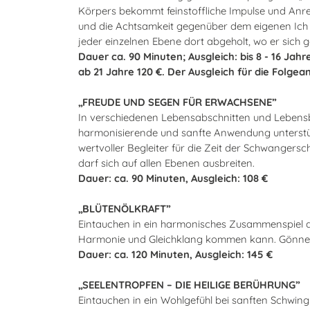
Körpers bekommt feinstoffliche Impulse und Anre
und die Achtsamkeit gegenüber dem eigenen Ich is
jeder einzelnen Ebene dort abgeholt, wo er sich 
Dauer ca. 90 Minuten; Ausgleich: bis 8 - 16 Jahre
ab 21 Jahre 120 €. Der Ausgleich für die Folg
„FREUDE UND SEGEN FÜR ERWACHSENE”
In verschiedenen Lebensabschnitten und Lebensb
harmonisierende und sanfte Anwendung unterstütz
wertvoller Begleiter für die Zeit der Schwangersc
darf sich auf allen Ebenen ausbreiten.
Dauer: ca. 90 Minuten,
Ausgleich: 108 €
„BLÜTENÖLKRAFT”
Eintauchen in ein harmonisches Zusammenspiel der 
Harmonie und Gleichklang kommen kann. Gönnen Sie
Dauer: ca. 120 Minuten, Ausgleich: 145 €
„SEELENTROPFEN – DIE HEILIGE BERÜHRUNG”
Eintauchen in ein Wohlgefühl bei sanften Schwing